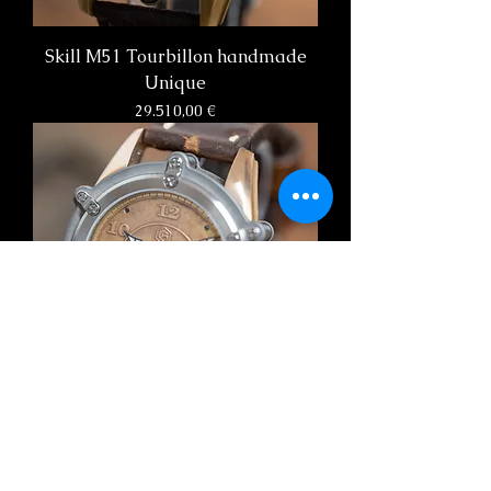
Skill M51 Tourbillon handmade
Unique
Preis
29.510,00 €
Skill M51 Tourbillon handmade
Unique