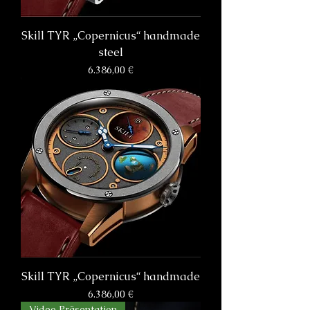
Skill TYR „Copernicus“ handmade
steel
Preis
6.386,00 €
Skill TYR „Copernicus“ handmade
Preis
6.386,00 €
Video Präsentation