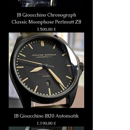
JB Gioacchino Chronograph
Classic Moonphase Perlmutt ZB
Preis
3.500,00 €
JB Gioacchino JB20 Automatik
Preis
1.190,00 €