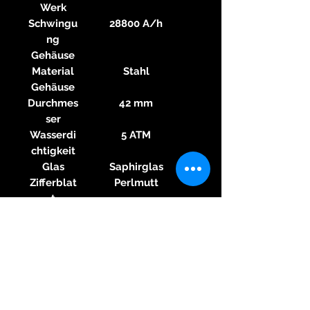
Werk
Schwingu
28800 A/h
ng
Gehäuse
Material
Stahl
Gehäuse
Durchmes
42 mm
ser
Wasserdi
5 ATM
chtigkeit
Glas
Saphirglas
Zifferblat
Perlmutt
t
Zahlen
Keine Ziffern
Zifferblat
t
Armband
Material
Leder
Armband
Farbe
Schwarz