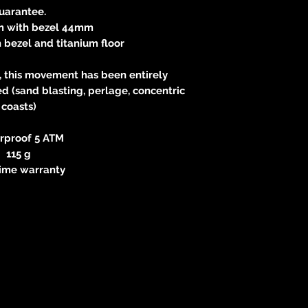
uarantee.
m with bezel 44mm
 bezel and titanium floor
l, this movement has been entirely
d (sand blasting, perlage, concentric
coasts)
rproof 5 ATM
115 g
time warranty