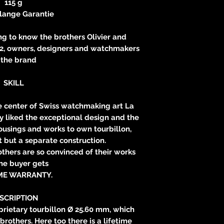
115 g
lange Garantie
ing to know the brothers Olivier and
2, owners, designers and watchmakers
 the brand
SKILL
center of Swiss watchmaking art La
 liked the exceptional design and the
ousings and works to own tourbillon,
 but a separate construction.
thers are so convinced of their works
the buyer gets
IME WARRANTY.
SCRIPTION
rietary tourbillon Ø 25.60 mm, which
others. Here too there is a lifetime