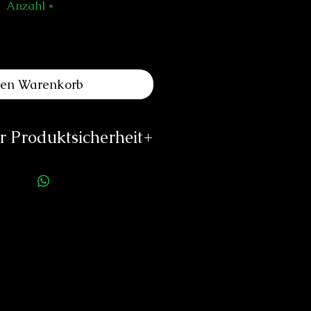
Anzahl
*
den Warenkorb
 Produktsicherheit
ellerinformationen:
SKILL
ue du Locle 28
La Chaux-de-Fonds
tions@skill2.odoo.com
://skillwatches.ch
rson für die Produktsicherheit:
duard Neitzke
Rottauerstr.8
Bernau am Chiemsee