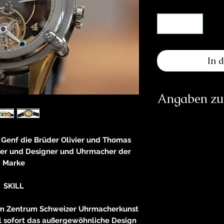
In 
Angaben zur
Herst
n Genf die Brüder Olivier und Thomas
R
ber und Designer und Uhrmacher der
2300 
Marke
notifica
https
Verantwortliche Pe
SKILL
E
em Zentrum Schweizer Uhrmacherkunst
83233 
l sofort das außergewöhnliche Design