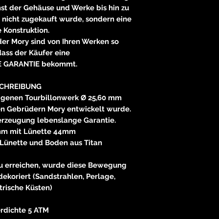
neitzke@
t der Gehäuse und Werke bis hin zu
https://ww
 nicht zugekauft wurde, sondern eine
 Konstruktion.
er Mory sind von Ihren Werken so
dass der Käufer eine
 GARANTIE bekommt.
CHREIBUNG
igenen Tourbillonwerk Ø 25,60 mm
en Gebrüdern Mory entwickelt wurde.
berzeugung lebenslange Garantie.
mm mit Lünette 44mm
 Lünette und Boden aus Titan
zu erreichen, wurde diese Bewegung
dekoriert (Sandstrahlen, Perlage,
trische Küsten)
rdichte 5 ATM