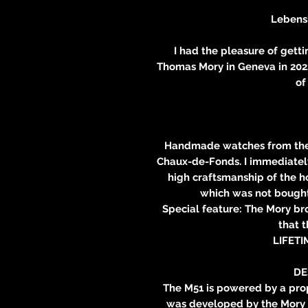
Lebens
I had the pleasure of gett
Thomas Mory in Geneva in 202
of
Handmade watches from the 
Chaux-de-Fonds. I immediately
high craftsmanship of the h
which was not bought
Special feature: The Mory bro
that 
LIFET
DE
The M51 is powered by a prop
was developed by the Mory br