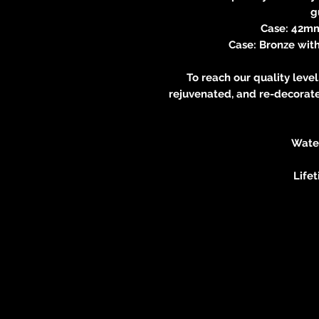
g
Case: 42m
Case: Bronze with
To reach our quality leve
rejuvenated, and re-decorate
Wate
Life