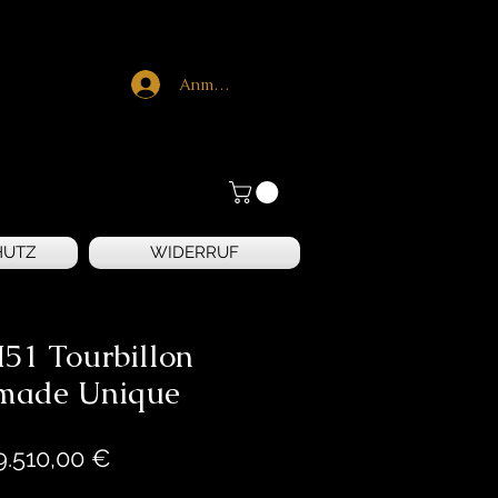
Anmelden
HUTZ
WIDERRUF
M51 Tourbillon
made Unique
Preis
9.510,00 €