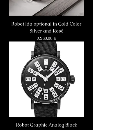
Robot Ida optional in Gold Color
Silver and Rosé
Preis
3.580,00 €
Robot Graphic Analog Black