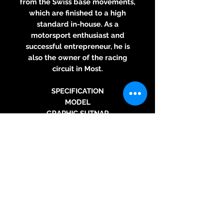
from the Swiss base movements,
which are finished to a high
standard in-house. As a
motorsport enthusiast and
successful entrepreneur, he is
also the owner of the racing
circuit in Most.
SPECIFICATION
MODEL
GRAPHIC SUTNAR
VERSION
CAMEL ARDOISE
DESIGN
Studio Olgoj Chorchoj
MOVEMENT
Mechanical - Automatic
CALIBER
Eterna - Swiss Made
POWER RESERVE