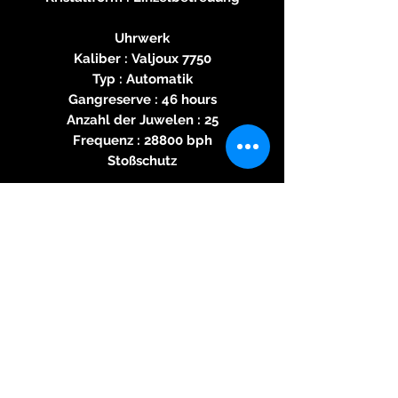
Uhrwerk
Kaliber : Valjoux 7750
Typ : Automatik
Gangreserve : 46 hours
Anzahl der Juwelen : 25
Frequenz : 28800 bph
Stoßschutz
Uhrwerk
Kaliber : Valjoux 7750
Bewegungsart : automatisch
Armband
Armband Material : : Leder
Lug width : 22.0 mm
Wasserdichtigkeit
Wasserbeständigkeit : 5 atm