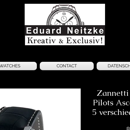
WATCHES
CONTACT
DATENSC
Zannetti
Pilots Asc
5 verschi
8