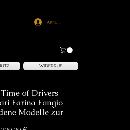
Anmelden
HUTZ
WIDERRUF
 Time of Drivers
ari Farina Fangio
edene Modelle zur
Preis
.330,00 €