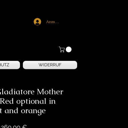
Anmelden
HUTZ
WIDERRUF
Gladiatore Mother
 Red optional in
tt and orange
Preis
.260,00 €