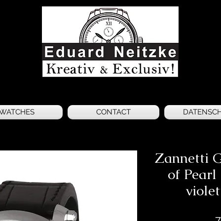
WATCHES
CONTACT
DATENSC
Zannetti 
of Pearl
viole
7