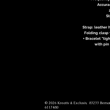
Accurac
S
Strap: leather 
Folding clasp
+ Bracelet "tig
with pin
© 2026 Kreativ & Exclusiv, 83233 Bern
6117480