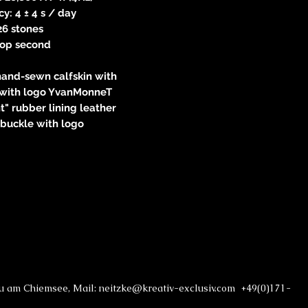
y: 4 ± 4 s / day
26 stones
top second
hand-sewn calfskin with
 with logo YvanMonneT
ht" rubber lining leather
 buckle with logo
au am Chiemsee, Mail: neitzke@kreativ-exclusiv.com +49(0)171-