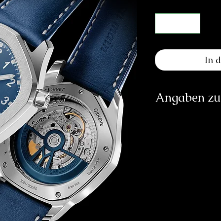
In 
Angaben zur
Herst
Plac
y
htt
Verantwortliche Pe
E