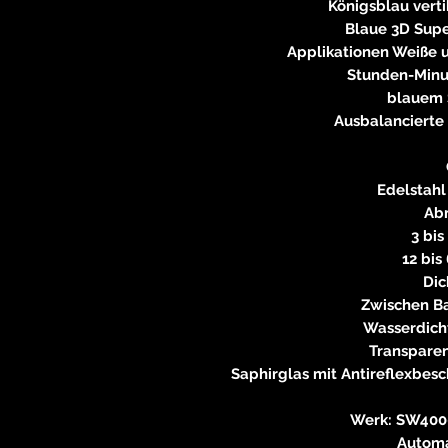
Königsblau vertik
Blaue 3D Sup
Applikationen Weiße 
Stunden-Minu
blauem 
Ausbalanciert
Edelstahl 
Ab
3 bis
12 bis
Dic
Zwischen B
Wasserdicht
Transpare
Saphirglas mit Antireflexbe
Werk: SW400-
Automa