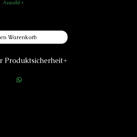
Anzahl
*
den Warenkorb
 Produktsicherheit
ellerinformationen:
Yvan Monnet
e Simon Goulart 2
1201 Genève
Suisse
van@yvm2.ch
ps://ymonnet.ch
rson für die Produktsicherheit:
duard Neitzke
Rottauerstr.8