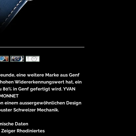
83233 
neitzke@
https://ww
freunde, eine weitere Marke aus Genf
 hohen Widererkennungswert hat, ein
 80% in Genf gefertigt wird. YVAN
MONNET
von einem aussergewöhnlichen Design
buster Schweizer Mechanik.
nische Daten
/ Zeiger Rhodiniertes