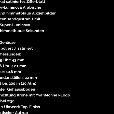
al satiniertes Zifferblatt
er-Luminova Arabische
und himmelblaue Abziehbilder
ten sandgestrahlt mit
Super-Luminova
e himmelblaue Sekunden
Gehäuse
poliert / satiniert
messungen:
 9 Uhr: 43 mm
 6 Uhr: 42,1 mm
ke: 10,8 mm
andanstößen: 22 mm
 bis 200 m (20 Atm)
nter Gehäuseboden
schichtung Krone mit YvanMonneT-Logo
bei 2:30
1 Uhrwerk Top-Finish
tischer Aufzug