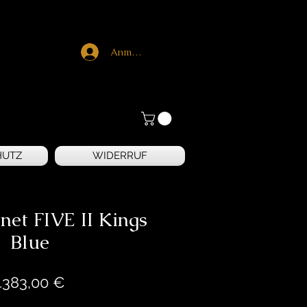
Anmelden
HUTZ
WIDERRUF
et FIVE II Kings
Blue
Preis
.383,00 €