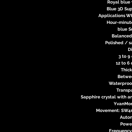
Royal blue 
Blue 3D Su
Applications Wh
Hour-minut
blue 
Balanced
Polished / s
D
3 to 9
12 to 6
Thic
Betwe
Waterproof
Transp
Sapphire crystal with an
YvanMon
Movement: SW40
Autom
Power
Frequency: