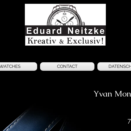
WATCHES
CONTACT
DATENSC
Yvan Monn
7