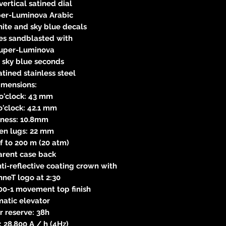
vertical satined dial
per-Luminova Arabic
ite and sky blue decals
es sandblasted with
Super-Luminova
 sky blue seconds
atined stainless steel
imensions:
 o'clock: 43 mm
 o'clock: 42.1 mm
kness: 10.8mm
en lugs: 22 mm
 to 200 m (20 atm)
arent case back
ti-reflective coating crown with
neT logo at 2:30
0-1 movement top finish
atic elevator
 reserve: 38h
 28,800 A / h (4Hz)