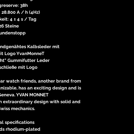
reserve: 38h
 28.800 A / h (4Hz)
eit: 4 ± 4 s / Tag
26 Steine
undenstopp
ndgenähtes Kalbsleder mit
e it Logo YvanMonneT
ght" Gummifutter Leder
schließe mit Logo
ear watch friends, another brand from
nizable, has an exciting design and is
Geneva. YVAN MONNET
n extraordinary design with solid and
Swiss mechanics.
al specifications
nds rhodium-plated