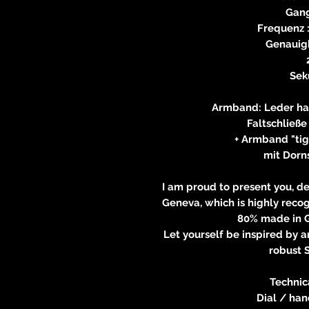
Gang
Frequenz :
Genauigk
Sek
Armband: Leder ha
Faltschließ
+ Armband "ti
mit Dorn
I am proud to present you, d
Geneva, which is highly recog
80% made in 
Let yourself be inspired by a
robust 
Technic
Dial / ha