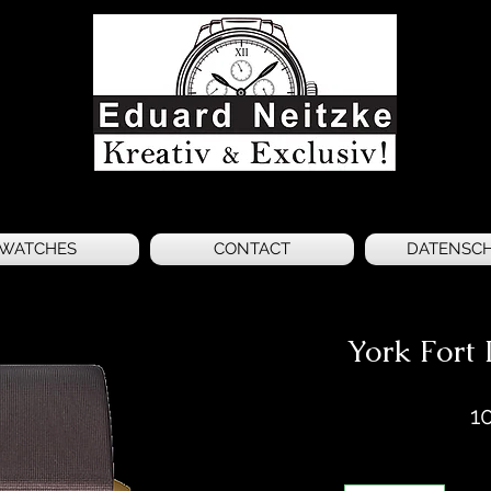
WATCHES
CONTACT
DATENSC
York Fort 
1