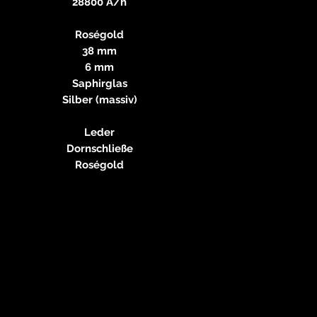
28800 A/h
Roségold
38 mm
6 mm
Saphirglas
Silber (massiv)
Leder
Dornschließe
Roségold