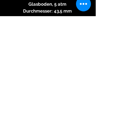
Glasboden, 5 atm
Durchmesser: 43,5 mm
Höhe: 14,4 mm
Glas: Saphirglas beidseitig, auf
der Vorderseite entspiegelt
Zifferblatt: Guillochiert,
Carbonoptik, gelb emailliert
Bandanstöße: 22 mm
Zeiger: Silberfarben mit
Leuchtmasse, Chronofunktion in
Rot
Band: Extra weiches
Kalbslederarmband in Schwarz,
weiß abgesteppt, mit gravierter
Massivedelstahl-Dornschließe
© 2026 Kreativ & Exclusiv, 83233