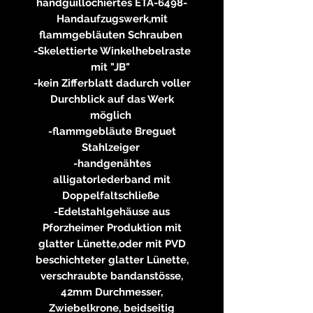
handguillochiertes ETA-6498-
Handaufzugswerk,mit
flammgebläuten Schrauben
-Skelettierte Winkelhebelraste
mit "JB"
-kein Zifferblatt dadurch voller
Durchblick auf das Werk
möglich
-flammgebläute Breguet
Stahlzeiger
-handgenähtes
alligatorlederband mit
Doppelfaltschließe
-Edelstahlgehäuse aus
Pforzheimer Produktion mit
glatter Lünette,oder mit PVD
beschichteter glatter Lünette,
verschraubte bandanstösse,
42mm Durchmesser,
Zwiebelkrone, beidseitig