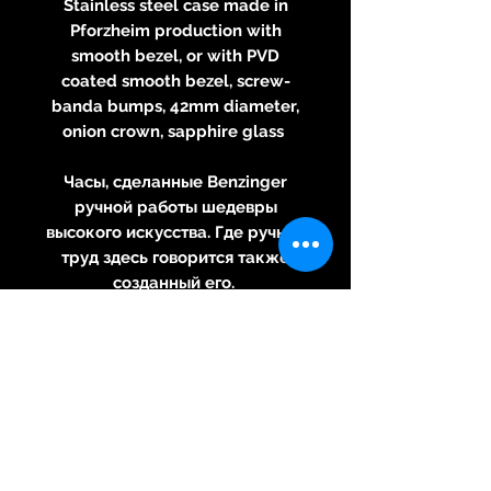
Stainless steel case made ​​in
Pforzheim production with
smooth bezel, or with PVD
coated smooth bezel, screw-
banda bumps, 42mm diameter,
onion crown, sapphire glass
Часы, сделанные Benzinger
ручной работы шедевры
высокого искусства. Где ручной
труд здесь говорится также
созданный его.
Полные модели скелет
-Полная handskelettiertes
вручную узором и
handguillochiertes ETA 6498
рука движение рана с
flammgebläuten винтов
-Двигательный аппарат рычаг
перемычка с "JB"