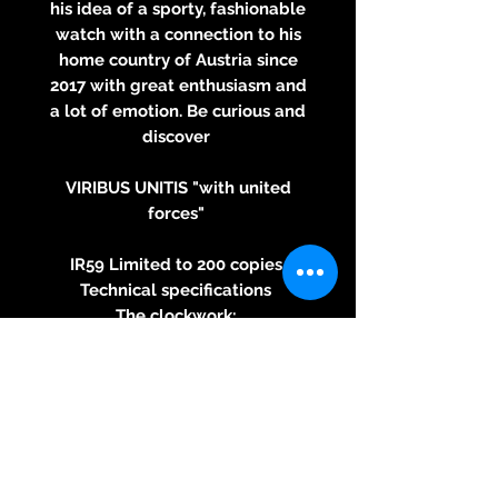
his idea of ​​a sporty, fashionable
watch with a connection to his
home country of Austria since
2017 with great enthusiasm and
a lot of emotion. Be curious and
discover
VIRIBUS UNITIS "with united
forces"
IR59 Limited to 200 copies
Technical specifications
The clockwork:
Sellita SW360-1, automatic
movement, small second, stop
second, 31 rubies, 28800
vibrations per hour. Finish:
rhodium-plated and decorated,
finish: Elabore
Housing: