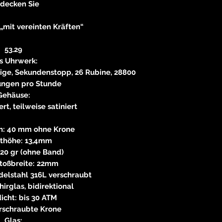
tdecken Sie
„mit vereinten Kräften“
53.29
s Uhrwerk:
ige, Sekundenstopp, 26 Rubine, 28800
ngen pro Stunde
Gehäuse:
ert, teilweise satiniert
: 40 mm ohne Krone
thöhe: 13,4mm
120 gr (ohne Band)
toßbreite: 22mm
elstahl 316L verschraubt
irglas, bidirektional
icht: bis 30 ATM
erschraubte Krone
Glas: