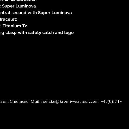
: Super Luminova
entral second with Super Luminova
Bracelet:
: Titanium T2
ding clasp with safety catch and logo
au am Chiemsee, Mail: neitzke@kreativ-exclusiv.com +49(0)171-