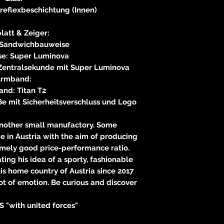
ireflexbeschichtung (Innen)
blatt & Zeiger:
t: Sandwichbauweise
e: Super Luminova
 Zentralsekunde mit Super Luminova
Armband:
and: Titan T2
eße mit Sicherheitsverschluss und Logo
another small manufactory. Some
 in Austria with the aim of producing
emely good price-performance ratio.
ng his idea of ​​a sporty, fashionable
is home country of Austria since 2017
ot of emotion. Be curious and discover
S "with united forces"