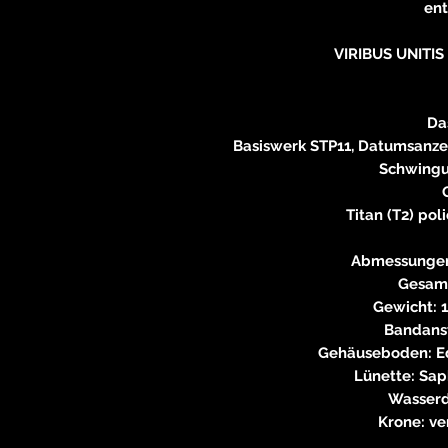
en
VIRIBUS UNITIS 
Da
Basiswerk STP11, Datumsanze
Schwingu
Titan (T2) poli
Abmessungen
Gesam
Gewicht: 
Bandans
Gehäuseboden: Ed
Lünette: Saph
Wasserd
Krone: v