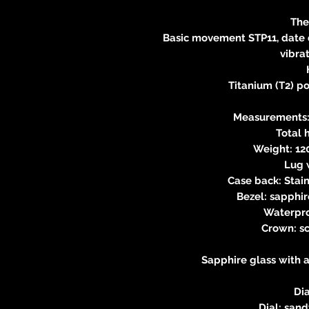
The
Basic movement STP11, date d
vibra
Titanium (T2) po
Measurements:
Total 
Weight: 120
Lug 
Case back: Stai
Bezel: sapphir
Waterpro
Crown: s
Sapphire glass with a
Di
Dial: san