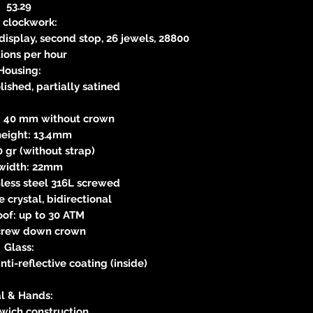
53.29
 clockwork:
isplay, second stop, 26 jewels, 28800
tions per hour
Housing:
lished, partially satined
 40 mm without crown
height: 13.4mm
 gr (without strap)
width: 22mm
nless steel 316L screwed
e crystal, bidirectional
of: up to 30 ATM
crew down crown
Glass:
nti-reflective coating (inside)
al & Hands:
dwich construction