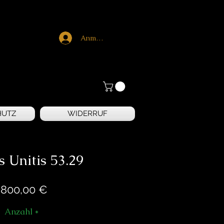
Anmelden
HUTZ
WIDERRUF
s Unitis 53.29
Preis
.800,00 €
Anzahl
*