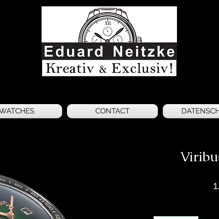
WATCHES
CONTACT
DATENSC
Viribu
1