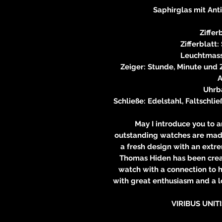
Saphirglas mit Ant
Ziffer
Zifferblat
Leuchtmass
Zeiger: Stunde, Minute und
Uhrb
Schließe: Edelstahl, Faltschli
May I introduce you to 
outstanding watches are made
a fresh design with an extr
Thomas Hiden has been creati
watch with a connection to h
with great enthusiasm and a l
VIRIBUS UNITI