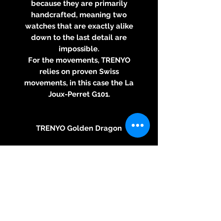
because they are primarily
handcrafted, meaning two
watches that are exactly alike
down to the last detail are
impossible.
For the movements, TRENYO
relies on proven Swiss
movements, in this case the La
Joux-Perret G101.
TRENYO Golden Dragon
Technical description
Case: stainless steel 316
Diameter: 40mm Thickness:
10.80mm
Lug to Lug: 46,5mm
Water resistance: 5 ATM
Dial: hand engraved with 925