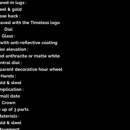
wed-in lugs :
eel & gold
ase back :
ved with the Timeless logo
Dial
Glass :
ith anti-reflective coating
ior elevation :
ed anthracite or matte white
ntral dial :
pparent decorative hour wheel
Hands :
ld & steel
plication :
mall date
Crown
up of 3 parts
aterials :
ld & steel
Movement