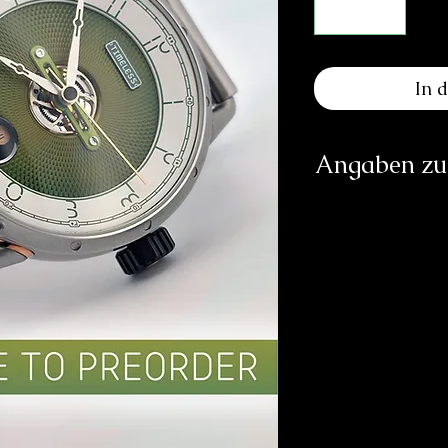
In 
Angaben zur
Herst
Timele
Rue
1
info@
https:
Verantwortliche Pe
E
83233 