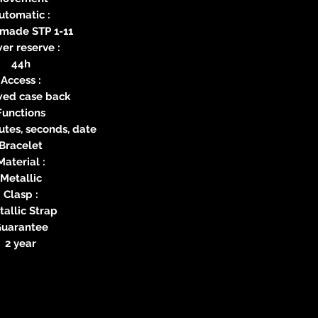
utomatic :
 made STP 1-11
er reserve :
44h
Access :
wed case back
Functions
utes, seconds, date
Bracelet
Material :
Metallic
Clasp :
allic Strap
uarantee
2 year