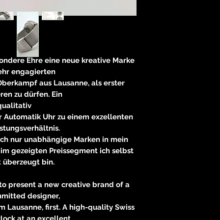
neitzke@
https://ww
sondere Ehre eine neue kreative Marke
ehr engagierten
Oberkampf aus Lausanne, als erster
ren zu dürfen. Ein
qualitativ
r Automatik Uhr zu einem exzellenten
istungsverhältnis.
ich nur unabhängige Marken in mein
 im gezeigten Preissegment ich selbst
 überzeugt bin.
e to present a new creative brand of a
mitted designer,
Lausanne, first. A high-quality Swiss
lock at an excellent