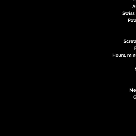
A
Swiss
Pow
Scre
Hours, min
Met
G