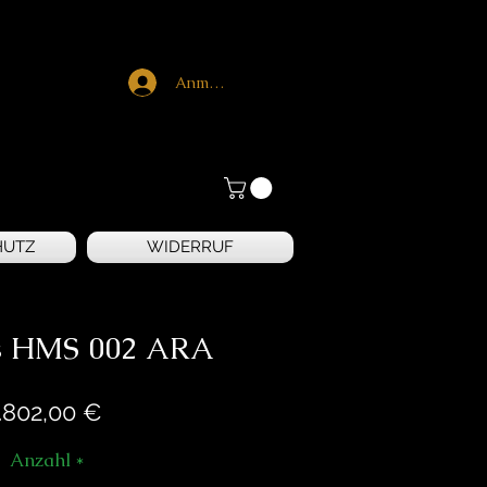
Anmelden
HUTZ
WIDERRUF
s HMS 002 ARA
Preis
.802,00 €
Anzahl
*