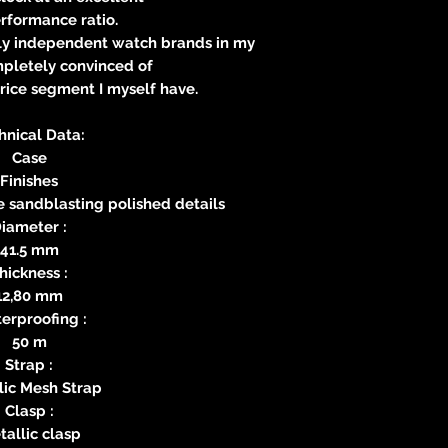
rformance ratio.
only independent watch brands in my
mpletely convinced of
price segment I myself have.
hnical Data:
Case
Finishes
ine sandblasting polished details
iameter :
41.5 mm
hickness :
12,80 mm
erproofing :
50 m
Strap :
lic Mesh Strap
Clasp :
allic clasp