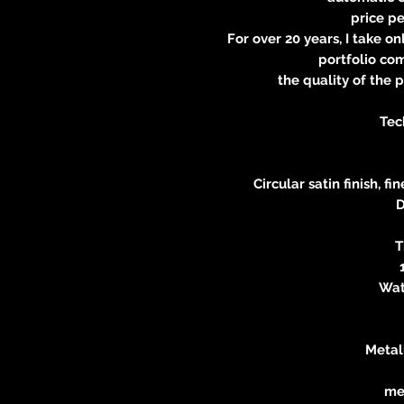
price pe
For over 20 years, I take 
portfolio co
the quality of the 
Tec
Circular satin finish, f
D
T
Wat
Metal
met