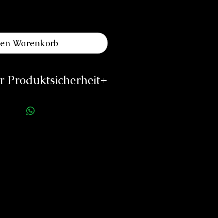
den Warenkorb
 Produktsicherheit
ellerinformationen:
ss Swiss Watch Sàrl
 du Valentin 41
004 Lausanne,
Switzerland
timeless-watch.ch
//timeless-watch.ch
rson für die Produktsicherheit:
duard Neitzke
Rottauerstr.8
Bernau am Chiemsee