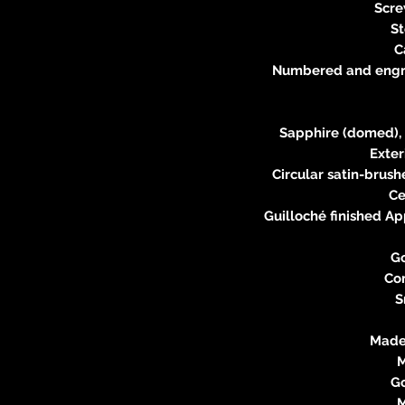
Scre
St
C
Numbered and engra
Sapphire (domed), w
Exter
Circular satin-brush
Ce
Guilloché finished A
Go
Com
S
Made 
M
Go