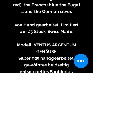
red), the French (blue the Bugat
... and the German silver.
Von Hand gearbeitet. Limitiert
auf 25 Stück. Swiss Made.
Modell: VENTUS ARGENTUM
GEHÄUSE
Silber 925 handgearbeitet,
gewölbtes beidseitig
entspiegeltes Saphirglas,
Innenliegende Drehlünette mit
GMT Funktion (Angabe einer
zweiten Zeitzone)
WERK
Schweizer Automatikwerk
ZEIGER
Edelstahl weiss lackiert mit
Leuchtmasse