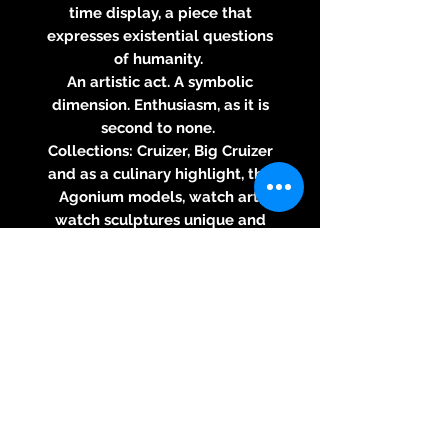
time display, a piece that
expresses existential questions
of humanity.
An artistic act. A symbolic
dimension. Enthusiasm, as it is
second to none.
Collections: Cruizer, Big Cruizer
and as a culinary highlight, the
Agonium models, watch art,
watch sculptures unique and
unmistakably implemented.
model
michaeli
casing
Silver 925 handmade
Size
Width: 47mm without, 52mm
with crown