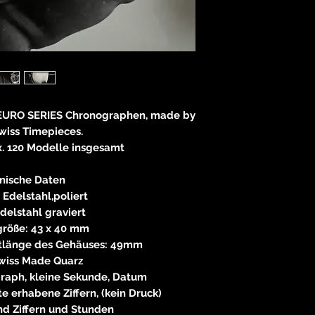
E
83233 
neitzke@
https://ww
 EURO SERIES Chronographen, made by
wiss Timepieces.
x. 120 Modelle insgesamt
nische Daten
Edelstahl,poliert
delstahl graviert
röße: 43 x 40 mm
mtlänge des Gehäuses: 49mm
wiss Made Quarz
raph, kleine Sekunde, Datum
e erhabene Ziffern, (kein Druck)
d Ziffern und Stunden