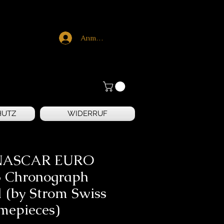
Anmelden
HUTZ
WIDERRUF
 NASCAR EURO
 Chronograph
 (by Strom Swiss
mepieces)