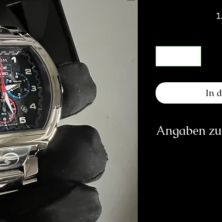
1
In 
Angaben zur
Herst
S
Jakob-
25
info@
https:
Verantwortliche Pe