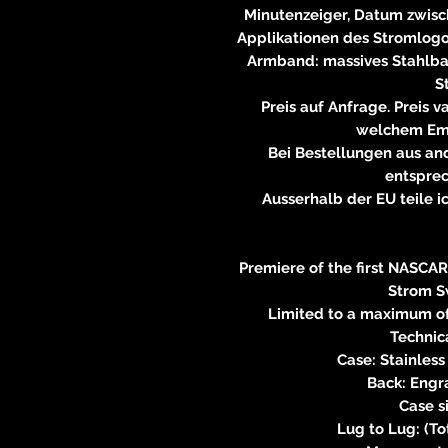
Minutenzeiger, Datum zwisch
Applikationen des Stromlog
Armband: massives Stahlban
S
Preis auf Anfrage. Preis 
welchem Emp
Bei Bestellungen aus an
entspre
Ausserhalb der EU teile i
Premiere of the first NASC
Strom S
Limited to a maximum of
Technica
Case: Stainless
Back: Engra
Case s
Lug to Lug: (To