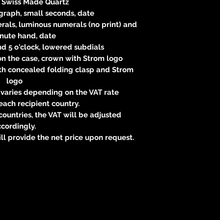
 Swiss Made Quartz
graph, small seconds, date
rals, luminous numerals (no print) and
nute hand, date
d 5 o'clock, lowered subdials
n the case, crown with Strom logo
ith concealed folding clasp and Strom
logo
 varies depending on the VAT rate
each recipient country.
ountries, the VAT will be adjusted
cordingly.
ill provide the net price upon request.