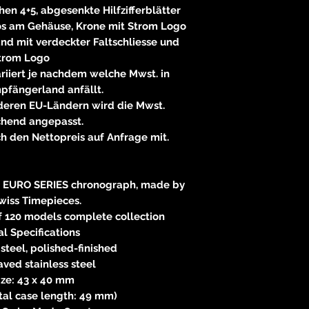
en 4+5, abgesenkte Hilfzifferblätter
os am Gehäuse, Krone mit Strom Logo
d mit verdeckter Faltschliesse und
trom Logo
variiert je nachdem welche Mwst. in
fängerland anfällt.
deren EU-Ländern wird die Mwst.
chend angepasst.
ch den Nettopreis auf Anfrage mit.
AR EURO SERIES chronograph, made by
wiss Timepieces.
 120 models complete collection
l Specifications
 steel, polished-finished
ved stainless steel
ize: 43 x 40 mm
tal case length: 49 mm)