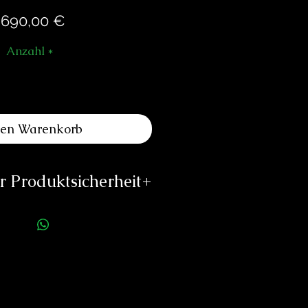
Preis
.690,00 €
Anzahl
*
den Warenkorb
 Produktsicherheit
ellerinformationen:
trom Watches
Stämpfli-Strasse 10
02 Biel / Bienne
stromwatches.com
//stromwatches.com
rson für die Produktsicherheit: