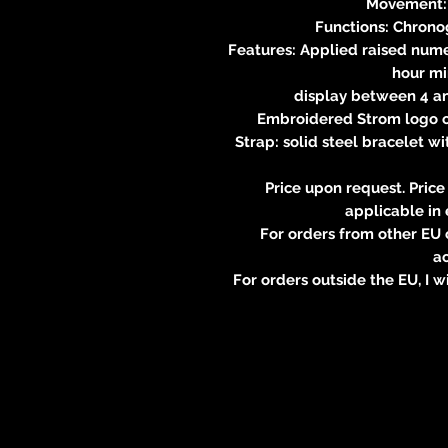
Movement:
Functions: Chrono
Features: Applied raised nume
hour mi
display between 4 an
Embroidered Strom logo o
Strap: solid steel bracelet w
Price upon request. Price
applicable in 
For orders from other EU c
ac
For orders outside the EU, I w