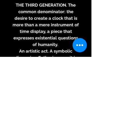
THE THIRD GENERATION. The
common denominator: the
desire to create a clock that is
more than a mere instrument of
time display, a piece that
expresses existential questions
of humanity.
An artistic act. A symbolic
dimension. Enthusiasm, as it is
second to none.
Collections: Cruizer, Big Cruizer
and as a culinary highlight, the
Agonium models, watch art,
watch sculptures unique and
unmistakably implemented.
model
Memento Mori, Carpe Diem
casing