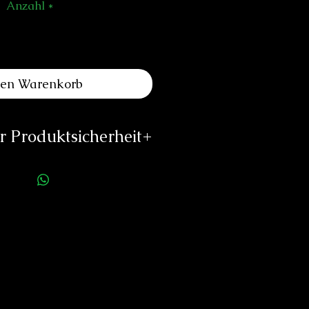
Anzahl
*
den Warenkorb
 Produktsicherheit
ellerinformationen:
trom Watches
Stämpfli-Strasse 10
02 Biel / Bienne
stromwatches.com
//stromwatches.com
rson für die Produktsicherheit:
duard Neitzke
Rottauerstr.8
Bernau am Chiemsee