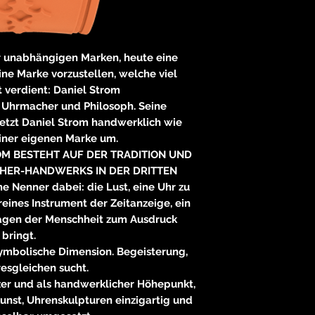
neitzke@
https://ww
 der unabhängigen Marken, heute eine
ne Marke vorzustellen, welche viel
 verdient: Daniel Strom
, Uhrmacher und Philosoph. Seine
etzt Daniel Strom handwerklich wie
einer eigenen Marke um.
OM BESTEHT AUF DER TRADITION UND
HER-HANDWERKS IN DER DRITTEN
Nenner dabei: die Lust, eine Uhr zu
 reines Instrument der Zeitanzeige, ein
Fragen der Menschheit zum Ausdruck
bringt.
 symbolische Dimension. Begeisterung,
hresgleichen sucht.
izer und als handwerklicher Höhepunkt,
nst, Uhrenskulpturen einzigartig und