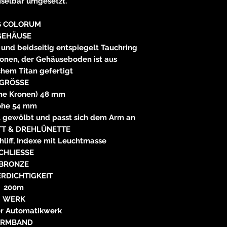
selbar umgesetzt.
S COLORUM
GEHÄUSE
und beidseitig entspiegelt Tauchring
ronen, der Gehäuseboden ist aus
chem Titan gefertigt
GRÖSSE
hne Kronen) 48 mm
öhe 54 mm
t gewölbt und passt sich dem Arm an
TT & DREHLÜNETTE
liff, Indexe mit Leuchtmasse
CHLIESSE
BRONZE
RDICHTIGKEIT
200m
WERK
r Automatikwerk
ARMBAND