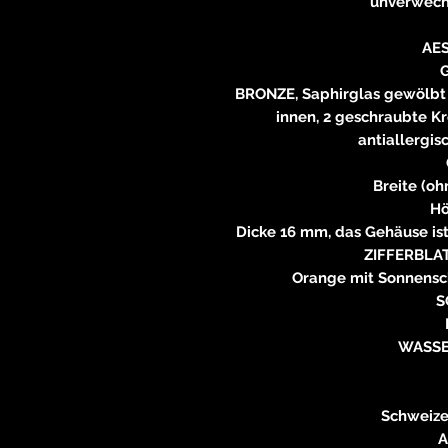
unverwech
AE
BRONZE, Saphirglas gewölbt 
innen, 2 geschraubte K
antiallergis
Breite (o
H
Dicke 16 mm, das Gehäuse is
ZIFFERBLA
Orange mit Sonnensch
S
WASSE
Schweize