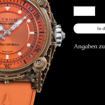
In 
Angaben zur
Herst
S
Jakob-
25
info@
https:
Verantwortliche Pe
E
83233 