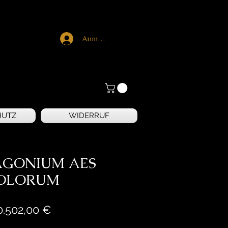
Anmelden
HUTZ
WIDERRUF
 AGONIUM AES
OLORUM
Preis
0.502,00 €