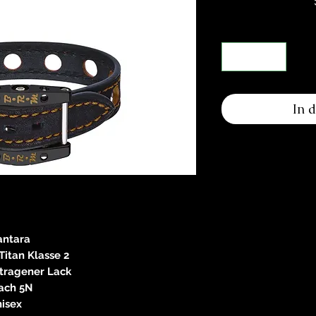
In 
antara
itan Klasse 2
tragener Lack
ach 5N
isex