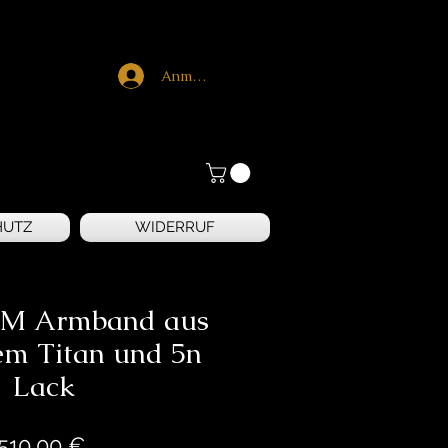
Anmelden
HUTZ
WIDERRUF
BRM Armband aus
em Titan und 5n
Lack
Preis
510,00 €