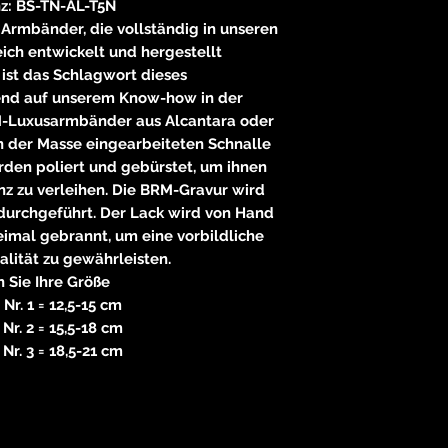
z: BS-TN-AL-T5N
rmbänder, die vollständig in unseren
ich entwickelt und hergestellt
 ist das Schlagwort dieses
rend auf unserem Know-how in der
M-Luxusarmbänder aus Alcantara oder
in der Masse eingearbeiteten Schnalle
rden poliert und gebürstet, um ihnen
nz zu verleihen. Die BRM-Gravur wird
durchgeführt. Der Lack wird von Hand
mal gebrannt, um eine vorbildliche
lität zu gewährleisten.
 Sie Ihre Größe
Nr. 1 = 12,5-15 cm
Nr. 2 = 15,5-18 cm
Nr. 3 = 18,5-21 cm