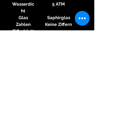
Wasserdic
5 ATM
ht
Glas
Saphirglas
Zahlen
Keine Ziffern
Zifferblatt
Armband
Material
Leder
Armband
Farbe
Schwarz
Armband
Schließe
Dornschließe
Material
Stahl
Schließe
Sonstiges
Skelettiert
,
Sichtbode
n