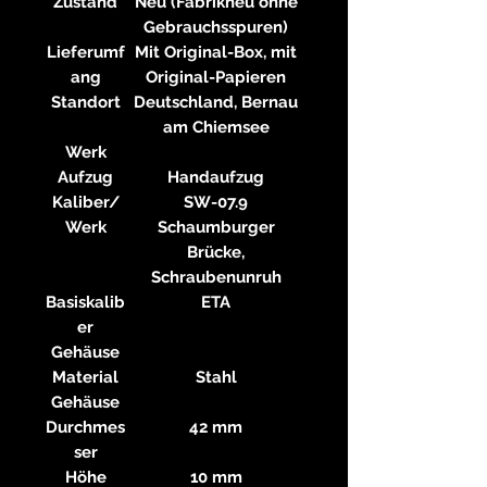
Zustand
Neu (Fabrikneu ohne
Gebrauchsspuren)
Lieferumf
Mit Original-Box, mit
ang
Original-Papieren
Standort
Deutschland, Bernau
am Chiemsee
Werk
Aufzug
Handaufzug
Kaliber/
SW-07.9
Werk
Schaumburger
Brücke,
Schraubenunruh
Basiskalib
ETA
er
Gehäuse
Material
Stahl
Gehäuse
Durchmes
42 mm
ser
Höhe
10 mm