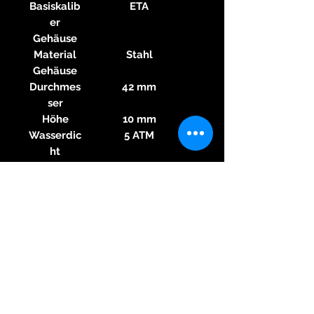
Basiskalib
ETA
er
Gehäuse
Material
Stahl
Gehäuse
Durchmes
42 mm
ser
Höhe
10 mm
Wasserdic
5 ATM
ht
Glas
Saphirglas
Zahlen
Keine Ziffern
Zifferblatt
Armband
Material
Leder
Armband
Farbe
Schwarz
Armband
Schließe
Dornschließe
Material
Stahl