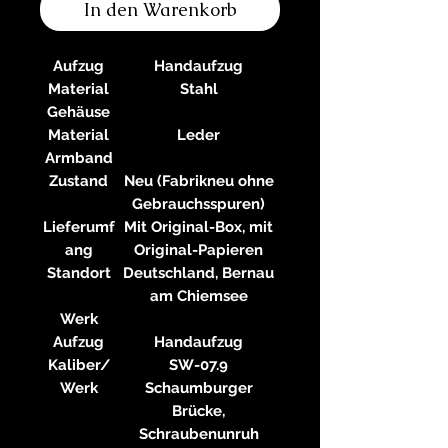
In den Warenkorb
Aufzug
Handaufzug
Material
Stahl
Gehäuse
Material
Leder
Armband
Zustand
Neu (Fabrikneu ohne
Gebrauchsspuren)
Lieferumf
Mit Original-Box, mit
ang
Original-Papieren
Standort
Deutschland, Bernau
am Chiemsee
Werk
Aufzug
Handaufzug
Kaliber/
SW-07.9
Werk
Schaumburger
Brücke,
Schraubenunruh