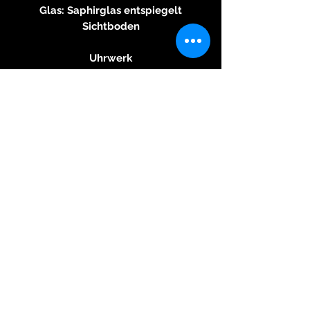
Glas: Saphirglas entspiegelt
Sichtboden
Uhrwerk
Kaliber: SW07
Aufzug: Handaufzug
Gangreserve (h): 48 h
Armband
Material: Leder
Schliesse: Stahl Dornschließe
© 2026 Kreativ & Exclusiv, 83233
Bernau am Chiemsee, Mail:
neitzke@kreativ-exclusiv.com
+49(0)171-6117480