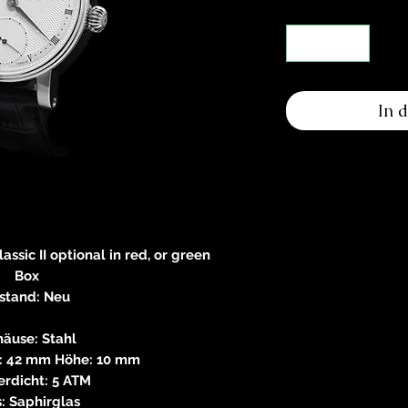
In 
assic II optional in red, or green
Box
stand: Neu
äuse: Stahl
: 42 mm Höhe: 10 mm
rdicht: 5 ATM
: Saphirglas