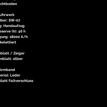
ichtboden
Uhrwerk
iber: SW-07
g: Handaufzug
serve (h): 46 h
ung: 18000 A/h
kelettiert
nblatt / Zeiger
rnblatt: silber
Armband
erial: Leder
Stahl Faltverschluss