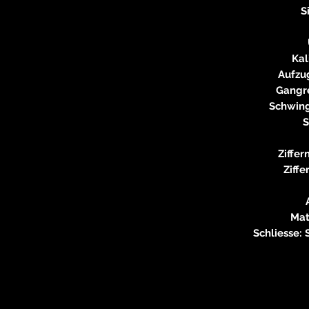
S
Kal
Aufzu
Gangre
Schwing
S
Ziffer
Ziffe
Mat
Schliesse: 