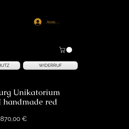
Anmelden
HUTZ
WIDERRUF
rg Unikatorium
II handmade red
Preis
.870,00 €