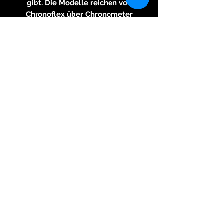
gibt. Die Modelle reichen von
Chronoflex über Chronometer
bis hin zu Chronomax.
Technische Informationen:
Gehäuse: Stahl, poliert,
gebürstet, Flanken diamantiert
Durchmesser: 41 mm
Wasserdicht: 5atm
Glas: Saphirglas
Uhrwerk: SW-20ALM Chronoflex,
automatischer Aufzug,
Schlagzahl: 28800/h, 4Hz, 25
Steine, 42h Gangreserve
Komponenten: ETACHRON-
Unruh, Nivarox-Spirale, Nivaflex-
Zugfeder, Rotor rhodiniert
blauer Rotor, Chonometer,
Chronomax