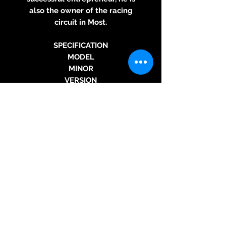
also the owner of the racing
circuit in Most.
SPECIFICATION
MODEL
MINOR
VERSION
MONACO BLACK
DESIGN
Studio Olgoj Chorchoj
MOVEMENT
Mechanical - Automatic
CALIBER
ROBOT Minor / La Joux-Perret –
Switzerland
POWER RESERVE
55 hours
CASING