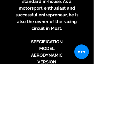
standard in-house. As a
motorsport enthusiast and
successful entrepreneur, he is
also the owner of the racing
circuit in Most.
SPECIFICATION
MODEL
AERODYNAMIC
VERSION
STREAMLINE BEIGE
DESIGN
Studio Olgoj Chorchoj
MOVEMENT
Mechanical - Manual
CALIBER
ROBOT Aerodynamic / La Joux-
Perret – Swiss made
POWER RESERVE
8 day (192 hour)