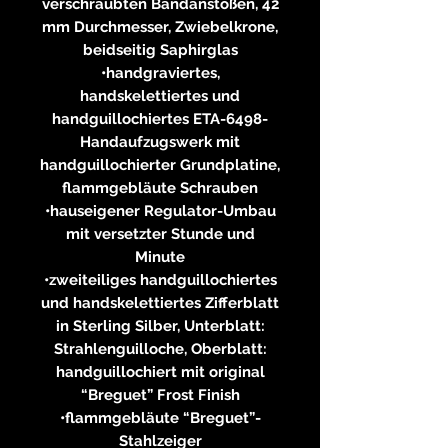
verschraubten Bandanstößen, 42
mm Durchmesser, Zwiebelkrone,
beidseitig Saphirglas
•handgraviertes,
handskelettiertes und
handguillochiertes ETA-6498-
Handaufzugswerk mit
handguillochierter Grundplatine,
flammgebläute Schrauben
•hauseigener Regulator-Umbau
mit versetzter Stunde und
Minute
•zweiteiliges handguillochiertes
und handskelettiertes Zifferblatt
in Sterling Silber, Unterblatt:
Strahlenguilloche, Oberblatt:
handguillochiert mit original
“Breguet” Frost Finish
•flammgebläute “Breguet”-
Stahlzeiger