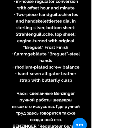
• in-house regulator conversion
with offset hour and minute
• Two-piece handguillochiertes
and handskelettiertes dial in
sterling silver, bottom sheet:
Strahlenguilloche, top sheet:
engine-turned with original
"Breguet" Frost Finish
• flammgebläute "Breguet"-steel
hands
• rhodium-plated screw balance
• hand-sewn alligator leather
strap with butterfly clasp
Часы, сделанные Benzinger
ручной работы шедевры
высокого искусства. Где ручной
труд здесь говорится также
созданный его.
BENZINGER "Regulateur белый"