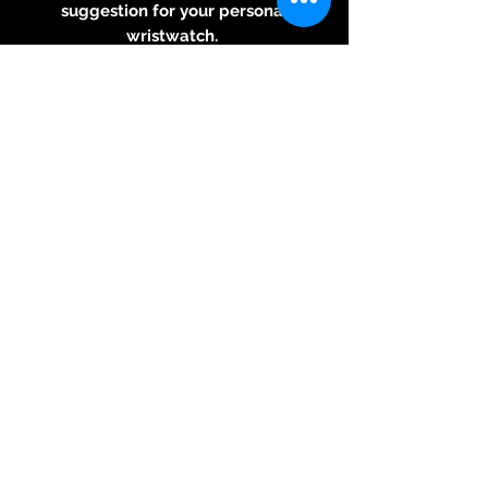
suggestion for your personal
wristwatch.
The VISCOUNT model is the
little brother of the ROYAL
model but with a more
conventional display .... The dial
was developed by RBaptiste in
order to receive all possible
engraving and stone setting
techniques... The case, dial and
engravings are created by
RBaptiste and are of Belgian
manufacture.
Case: 42mm. Stainless steel
316L.
Movement: Swiss automatic
modified.
With or without date.