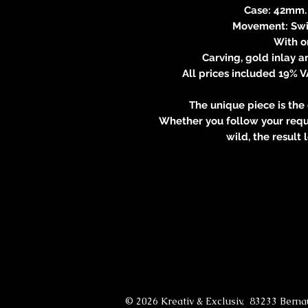
Case: 42mm. 
Movement: Swi
With o
Carving, gold inlay a
All prices included 19% 
The unique piece is the
Whether you follow your reques
wild, the result 
© 2026 Kreativ & Exclusiv, 83233 Bern