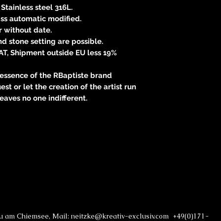
Stainless steel 316L.
ss automatic modified.
r without date.
nd stone setting are possible.
VAT, Shipment outside EU less 19%
 essence of the RBaptiste brand
t or let the creation of the artist run
leaves no one indifferent.
au am Chiemsee, Mail: neitzke@kreativ-exclusiv.com +49(0)171-