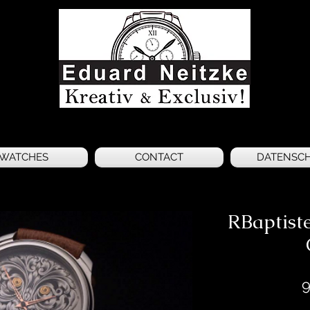
WATCHES
CONTACT
DATENSC
RBaptist
9