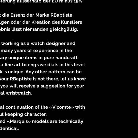
Lieferung ausserhalb der EU minus 19%
st die Essenz der Marke RBaptiste
olgen oder der Kreation des Künstlers
ebnis lässt niemanden gleichgültig.
 working as a watch designer and
 many years of experience in the
ary unique items in pure handcraft
 a fine art to engrave dials in this level
ck is unique. Any other pattern can be
our RBaptiste is not there, let us know
you will receive a suggestion for your
al wristwatch.
al continuation of the «Vicomte» with
but keeping character.
and «Marquis» models are technically
identical.