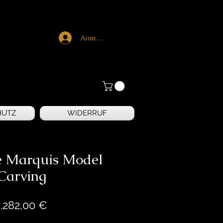
Anmelden
HUTZ
WIDERRUF
e Marquis Model
Carving
Preis
.282,00 €