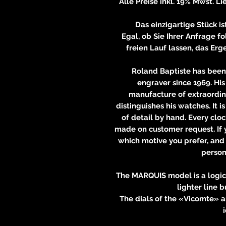
Alle Preise inkl. 19% Mwst. 
Das einzigartige Stück i
Egal, ob Sie Ihrer Anfrage f
freien Lauf lassen, das Erg
Roland Baptiste has been
engraver since 1969. His
manufacture of extraordin
distinguishes his watches. It is
of detail by hand. Every clo
made on customer request. If y
which motive you prefer, and 
person
The MARQUIS model is a logic
lighter line 
The dials of the «Vicomte» 