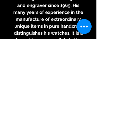
and engraver since 1969. His
many years of experience in the
manufacture of extraordinary
unique items in pure handcraft
distinguishes his watches. It is a
fine art to engrave dials in this
level of detail by hand. Every
clock is unique. Any other
pattern can be made on
customer request. If your
RBaptiste is not there, let us
know which motive you prefer,
and you will receive a
suggestion for your personal
wristwatch.
Case: 40mm. Stainless steel
316L.
Movement: Swiss automatic