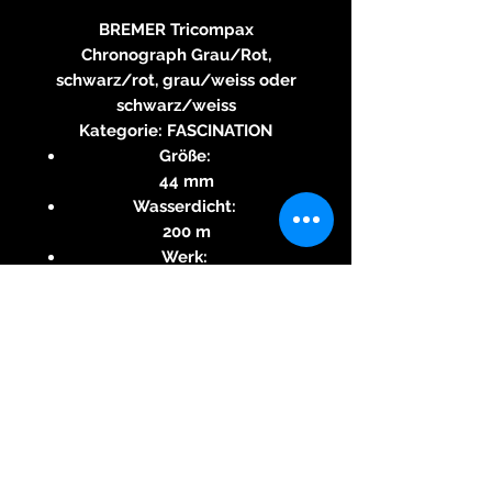
BREMER Tricompax
Chronograph Grau/Rot,
schwarz/rot, grau/weiss oder
schwarz/weiss
Kategorie: FASCINATION
Größe:
44 mm
Wasserdicht:
200 m
Werk:
Manufacture La-Joux-Perret
L110 (MLJP L110)
Artikelnummer: RB-2402-GR
Angaben zur
Produktsicherheit
Herstellerinformationen: