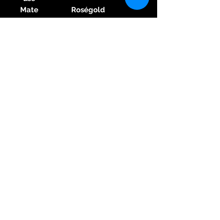
Mate
Roségold
rial
Gehä
use
Durc
43.8 mm
hme
sser
Höhe
14 mm
Wass
5 ATM
erdic
htigk
eit
Glas
Saphirglas
Arm
band
Mate
Krokodilleder
rial
Arm
band