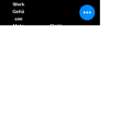
Werk
Gehä
use
Mate
Stahl
rial
Gehä
use
Durc
43.8 mm
hme
sser
Höhe
14 mm
Wass
5 ATM
erdic
htigk
eit
Glas
Saphirglas
Arm
band
Mate
Krokodilleder