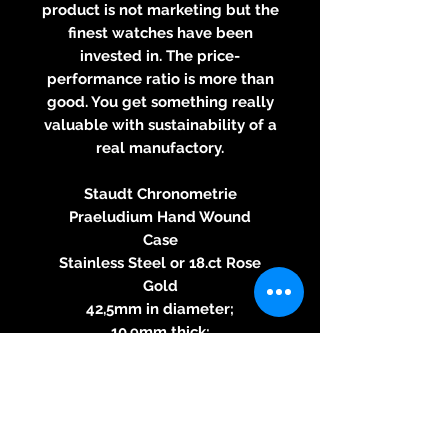
product is not marketing but the
finest watches have been
invested in. The price-
performance ratio is more than
good. You get something really
valuable with sustainability of a
real manufactory.
Staudt Chronometrie
Praeludium Hand Wound
Case
Stainless Steel or 18.ct Rose
Gold
42,5mm in diameter;
10.9mm thick;
51.4mm lug-to-lug;
Lug width 22mm;
3 bar water resistant;
Sapphire crystal on both sides;
Double anti-reflection coating;