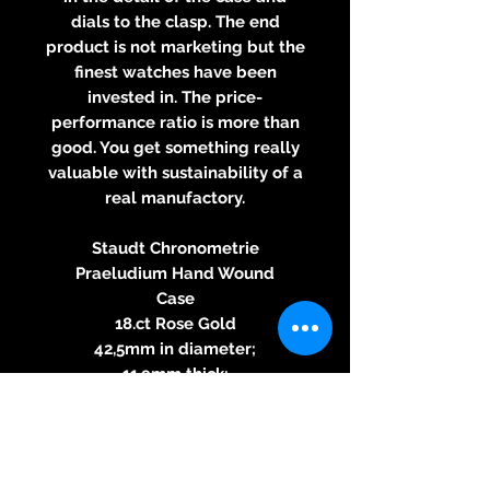
dials to the clasp. The end
product is not marketing but the
finest watches have been
invested in. The price-
performance ratio is more than
good. You get something really
valuable with sustainability of a
real manufactory.
Staudt Chronometrie
Praeludium Hand Wound
Case
18.ct Rose Gold
42,5mm in diameter;
11.9mm thick;
51.4mm lug-to-lug;
Lug width 22mm;
3 bar water resistant;
Sapphire crystal on both sides;