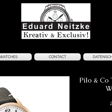
WATCHES
CONTACT
DATENSC
Pilo & Co
W