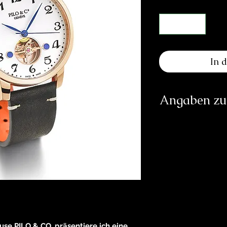
In 
Angaben zur
Herst
11, Fa
contac
https:
Verantwortliche Pe
E
se PILO & CO, präsentiere ich eine