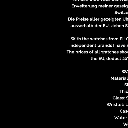
Erweiterung meiner gezei
Switze
Die Preise aller gezeigten Uh
ausserhalb der EU, ziehen S
With the watches from PILO 
independent brands I have 
The prices of all watches sho
the EU, deduct 20
WA
Materia
S
Thi
Glass: 
Wristlet:
Cas
Water 
We