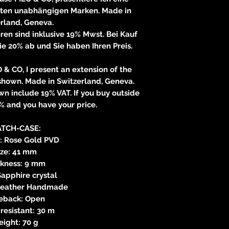
83233 
gten unabhängigen Marken. Made in
neitzke@
rland, Geneva.
https://ww
ren sind inklusive 19% Mwst. Bei Kauf
ie 20% ab und Sie haben Ihren Preis.
& CO, I present an extension of the
shown. Made in Switzerland, Geneva.
wn include 19% VAT. If you buy outside
% and you have your price.
TCH-CASE:
l: Rose Gold PVD
ize: 41 mm
ckness: 9 mm
Sapphire crystal
 Leather Handmade
eback: Open
resistant: 30 m
ight: 70 g