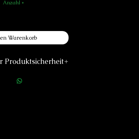
Anzahl
*
den Warenkorb
 Produktsicherheit
ellerinformationen:
PILO & CO SA
ubourg de Cruseilles
1227 Carouge
Switzerland
t@pilo-watches.com
//pilo-watches.com
rson für die Produktsicherheit:
duard Neitzke
Rottauerstr.8