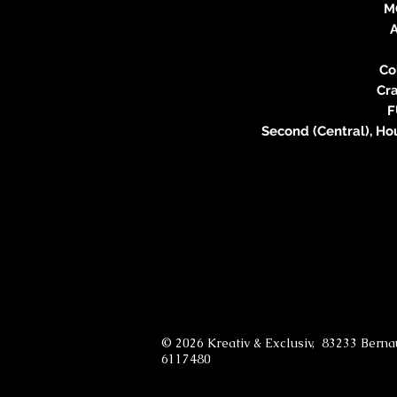
M
A
Co
Cra
F
Second (Central), Ho
© 2026 Kreativ & Exclusiv, 83233 Bern
6117480