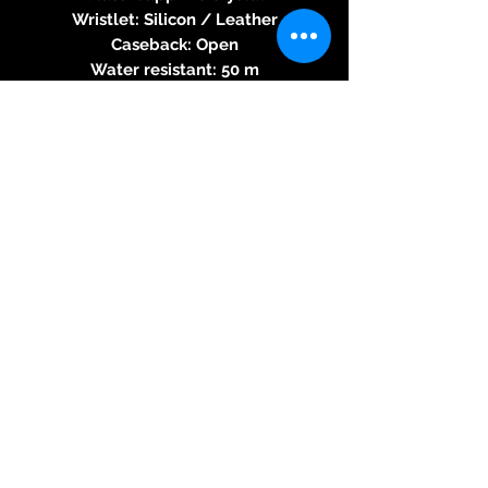
Wristlet: Silicon / Leather
Caseback: Open
Water resistant: 50 m
Weight: 102 g
Movement:
Automatic
Dial:
Colour: Royal Blue
Function:
Day / Date / Power Reserve /
GMT / Hour / Minute / Second
Angaben zur
Produktsicherheit
Herstellerinformationen:
PILO & CO SA
11, Faubourg de Cruseilles