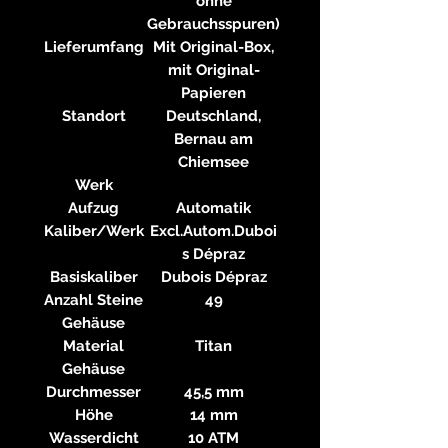
ohne
Gebrauchsspuren)
Lieferumfang
Mit Original-Box,
mit Original-
Papieren
Standort
Deutschland,
Bernau am
Chiemsee
Werk
Aufzug
Automatik
Kaliber/Werk
Excl.Autom.Duboi
s Dépraz
Basiskaliber
Dubois Dépraz
Anzahl Steine
49
Gehäuse
Material
Titan
Gehäuse
Durchmesser
45,5 mm
Höhe
14 mm
Wasserdicht
10 ATM