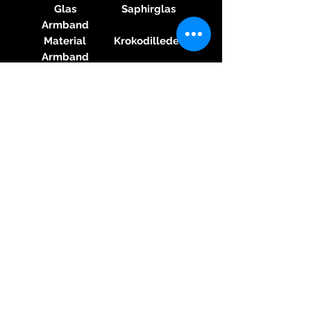
Glas
Saphirglas
Armband
Material
Krokodilleder
Armband
Farbe
Schwarz
Armband
Schließe
Faltschließe
Material
Stahl
Schließe
Funktionen
Chronograph,
Flyback-
Funktion,
Panoramadat
um
Sonstiges
Sichtboden,
Kleine
Sekunde,