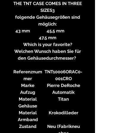
THE TNT CASE COMES IN THREE
SIZES3
folgende Gehäusegrößen sind
möglich:
43 mm 45,5 mm
47,5 mm
Which is your favorite?
Welchen Wunsch haben Sie für
den Gehäusedurchmesser?
Referenznum
TNT10006ORAC0-
mer
001CRO
Marke
Pierre DeRoche
Aufzug
Automatik
Material
Titan
Gehäuse
Material
Krokodilleder
Armband
Zustand
Neu (Fabrikneu