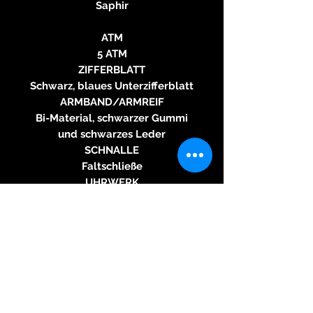
Saphir
ATM
5 ATM
ZIFFERBLATT
Schwarz, blaues Unterzifferblatt
ARMBAND/ARMREIF
Bi-Material, schwarzer Gummi
und schwarzes Leder
SCHNALLE
Faltschließe
UHRWERK
Automatische In-House-
Bewegung Kaliber P-331-MH, 42
Stunden Gangreserve
FUNKTIONEN
Zentrale Zeiger mit Stunden-,
Minuten- und Sekundenanzeige.
SPECIALITY
COSC