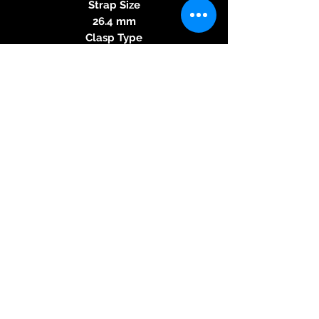
Strap Size
26.4 mm
Clasp Type
Folding Clasp
Features
Water Resistance
10 BAR
Movement
Perrelet Caliber P-331-MH
In-house Automatic Movement
COSC CERTIFIED
MOVEMENT
Mechanical Automatic
Movement Caliber P-331-MH
COSC CERTIFIED
FUNCTIONS
Central Hands with Hour, Minute,
and Second Indicators