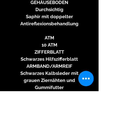
GEHÄUSEBODEN
Durchsichtig
Saphir mit doppelter
Antireflexionsbehandlung
ATM
10 ATM
ZIFFERBLATT
Schwarzes Hilfszifferblatt
ARMBAND/ARMREIF
Schwarzes Kalbsleder mit
grauen Ziernähten und
Gummifutter
SCHNALLE
Faltschließe
UHRWERK
Automatische In-House-
Bewegung Kaliber P-331-MH, 42
Stunden Gangreserve
FUNKTIONEN