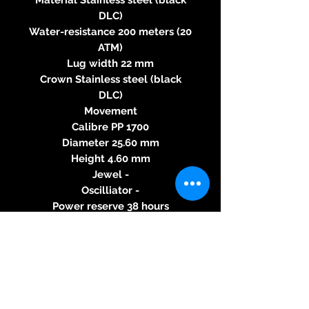
DLC)
Water-resistance 200 meters (20
ATM)
Lug width 22 mm
Crown Stainless steel (black
DLC)
Movement
Calibre PP 1700
Diameter 25.60 mm
Height 4.60 mm
Jewel -
Oscilliator -
Power reserve 38 hours
Movement Automatic
Functions Hours, minutes,
seconds, date
Dial Color Black Details Blue
bezel
Optional: black white bezel,