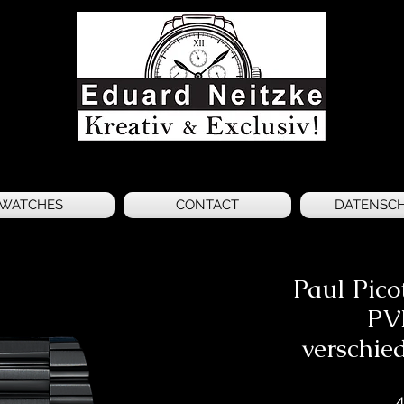
WATCHES
CONTACT
DATENSC
Paul Pic
PV
verschie
4