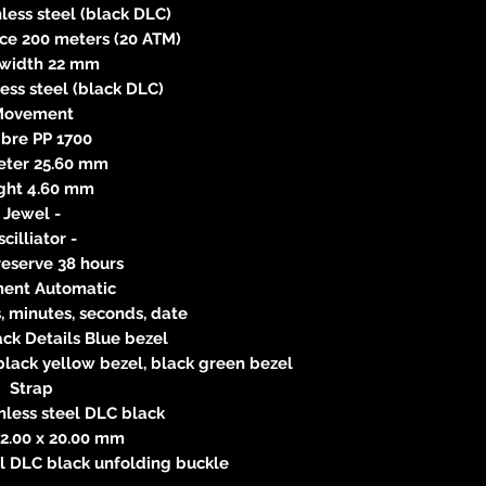
nless steel (black DLC)
ce 200 meters (20 ATM)
width 22 mm
ess steel (black DLC)
Movement
ibre PP 1700
ter 25.60 mm
ght 4.60 mm
Jewel -
cilliator -
eserve 38 hours
ent Automatic
, minutes, seconds, date
ack Details Blue bezel
black yellow bezel, black green bezel
Strap
inless steel DLC black
2.00 x 20.00 mm
el DLC black unfolding buckle