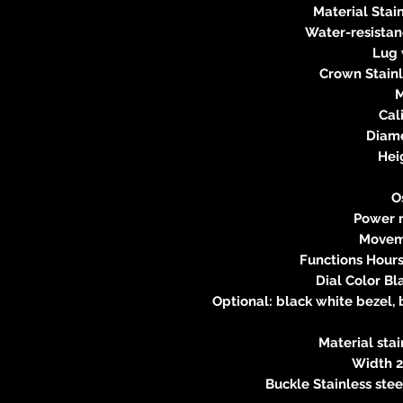
Material Stai
Water-resistan
Lug 
Crown Stainl
Cal
Diame
Hei
Os
Power r
Movem
Functions Hours
Dial Color Bl
Optional: black white bezel, 
Material sta
Width 2
Buckle Stainless ste