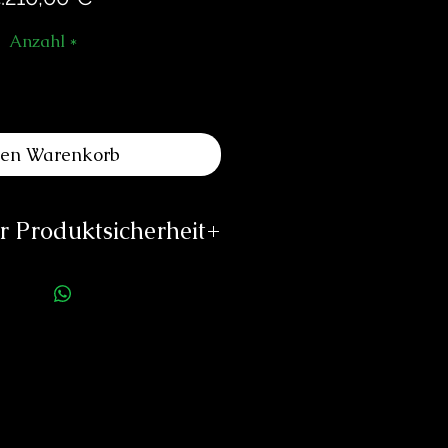
Anzahl
*
den Warenkorb
 Produktsicherheit
ellerinformationen:
S MONTRES PAUL PICOT
USEPPE MOTTA 10 |
-6830 CHIASSO
fo@paulpicot.ch
/www.paul-picot.com
rson für die Produktsicherheit:
duard Neitzke