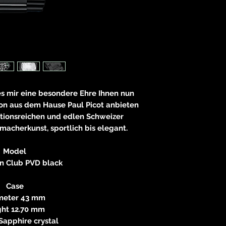
83233 
neitzke@
https://ww
es mir eine besondere Ehre Ihnen nun
ion aus dem Hause Paul Picot anbieten
ditionsreichen und edlen Schweizer
macherkunst, sportlich bis elegant.
Model
n Club PVD black
Case
meter 43 mm
ght 12.70 mm
Sapphire crystal