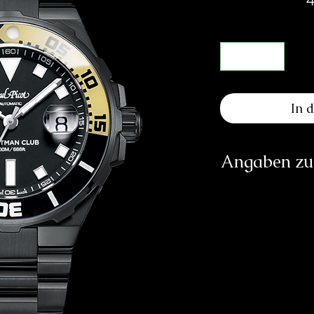
In 
Angaben zur
Herst
SOCIÉTÉ DE
RUE GI
CH
in
https:/
Verantwortliche Pe
E