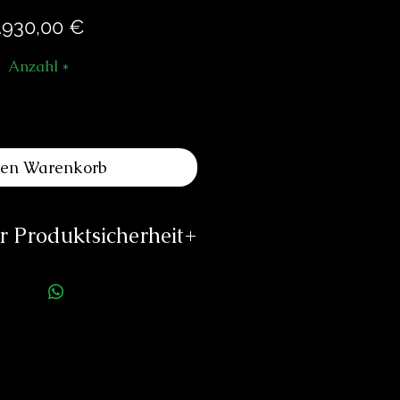
Preis
.930,00 €
Anzahl
*
den Warenkorb
 Produktsicherheit
ellerinformationen:
S MONTRES PAUL PICOT
USEPPE MOTTA 10 |
-6830 CHIASSO
fo@paulpicot.ch
/www.paul-picot.com
rson für die Produktsicherheit: