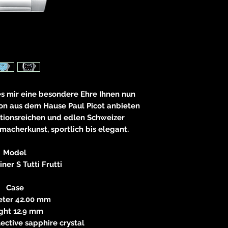
E
83233 
neitzke@
https://ww
es mir eine besondere Ehre Ihnen nun
ion aus dem Hause Paul Picot anbieten
ditionsreichen und edlen Schweizer
macherkunst, sportlich bis elegant.
Model
ner S Tutti Frutti
Case
ter 42.00 mm
ght 12.9 mm
lective sapphire crystal