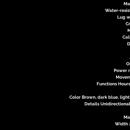
Mat
Water-resi
Lug w
C
Cal
D
Os
Power r
Movem
Functions Hours
Color Brown, dark blue, light
Details Unidirectiona
Mat
Width 