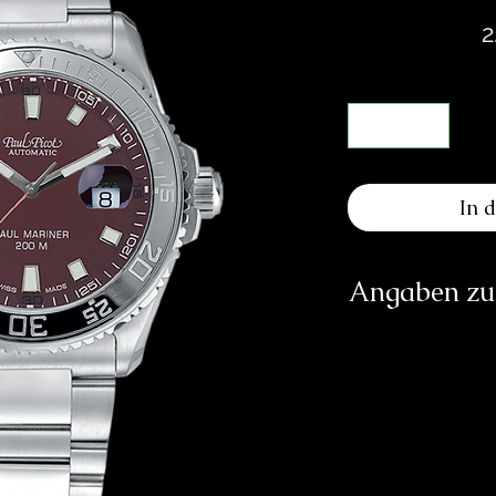
2
In 
Angaben zur
Herst
SOCIÉTÉ DE
RUE GI
CH
in
https:/
Verantwortliche Pe