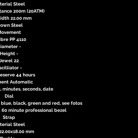
erial Steel
stance 200m (20ATM)
idth 22.00 mm
rown Steel
Movement
ibre PP 4110
iameter -
Height -
Jewel 22
cilliator -
eserve 44 hours
ent Automatic
, minutes, seconds, date
Dial
 blue, black, green and red, see fotos
l 60 minute professional bezel
Strap
erial Steel
22.00x18.00 mm