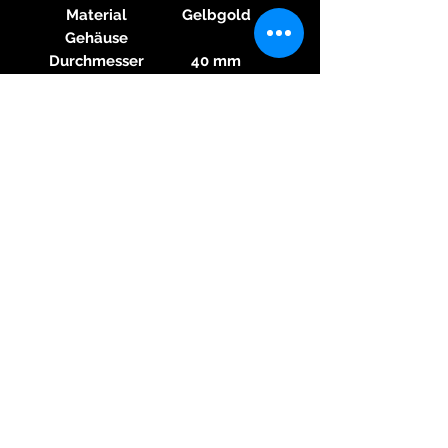
Material
Gelbgold
Gehäuse
Durchmesser
40 mm
Höhe
14 mm
Glas
Mineralglas
Zifferblatt
Schwarz
Zahlen
Arabisch
Zifferblatt
Armband
Material
Rindsleder
Armband
Farbe
Braun
Armband
Schließe
Dornschließe
Material
Gelbgold
Schließe
Funktionen
Chronograph
Sonstiges