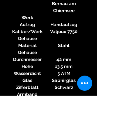
Bernau am
Chiemsee
Werk
Aufzug
Handaufzug
Kaliber/Werk
Valjoux 7750
Gehäuse
Material
Stahl
Gehäuse
Durchmesser
42 mm
Höhe
13,5 mm
Wasserdicht
5 ATM
Glas
Saphirglas
Zifferblatt
Schwarz
Armband
Material
Leder
Armband
Farbe
Braun
Armband
Schließe
Dornschließe